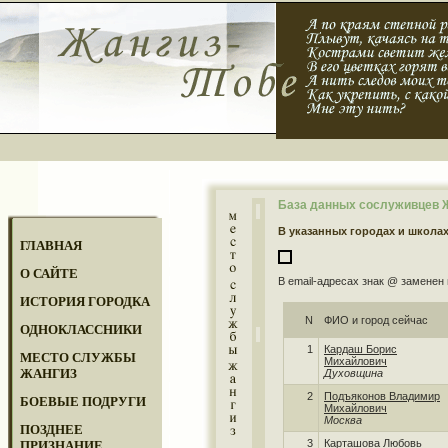
База данных сослуживцев Жа
В указанных городах и школа
ГЛАВНАЯ
О САЙТЕ
В email-адресах знак @ заменен 
ИСТОРИЯ ГОРОДКА
N
ФИО и город сейчас
ОДНОКЛАССНИКИ
1
Кардаш Борис
МЕСТО СЛУЖБЫ
Михайлович
ЖАНГИЗ
Духовщина
2
Подъяконов Владимир
БОЕВЫЕ ПОДРУГИ
Михайлович
Москва
ПОЗДНЕЕ
3
Карташова Любовь
ПРИЗНАНИЕ