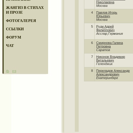
Николаевна
Москва
ЖАНГИЗ В СТИХАХ
И ПРОЗЕ
4
Павлов Игорь
Юрьевич
Москва
ФОТОГАЛЕРЕЯ
5
Руди Адрей
ССЫЛКИ
Филиппович
Асслар,Германия
ФОРУМ
6
Смирнова Галина
ЧАТ
Петровна
Саратов
7
Никонов Владимир
Витальевич
Геленджик
8
Переладов Александр
Александрович
Екатеринбкрг