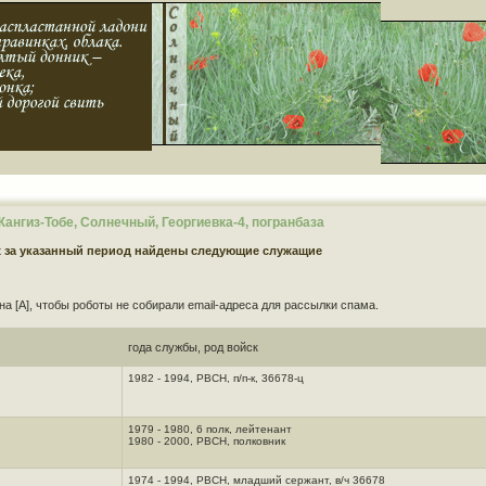
нгиз-Тобе, Солнечный, Георгиевка-4, погранбаза
х за указанный период найдены следующие служащие
на [A], чтобы роботы не собирали email-адреса для рассылки спама.
года службы, род войск
1982 - 1994, РВСН, п/п-к, 36678-ц
1979 - 1980, 6 полк, лейтенант
1980 - 2000, РВСН, полковник
1974 - 1994, РВСН, младший сержант, в/ч 36678