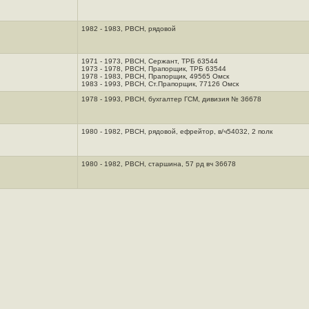
1982 - 1983, РВСН, рядовой
1971 - 1973, РВСН, Сержант, ТРБ 63544
1973 - 1978, РВСН, Прапорщик, ТРБ 63544
1978 - 1983, РВСН, Прапорщик, 49565 Омск
1983 - 1993, РВСН, Ст.Прапорщик, 77126 Омск
1978 - 1993, РВСН, бухгалтер ГСМ, дивизия № 36678
1980 - 1982, РВСН, рядовой, ефрейтор, в/ч54032, 2 полк
1980 - 1982, РВСН, старшина, 57 рд вч 36678