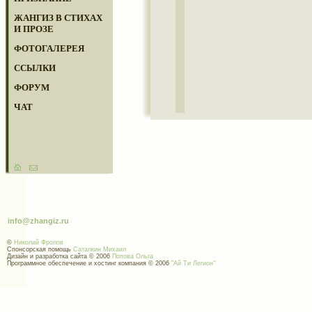
ЖАНГИЗ В СТИХАХ
И ПРОЗЕ
ФОТОГАЛЕРЕЯ
ССЫЛКИ
ФОРУМ
ЧАТ
info@zhangiz.ru
©
Николай Фролов
Спонсорская помощь
Саталкин Михаил
Дизайн и разработка сайта © 2006
Попова Ольга
Программное обеспечение и хостинг компания © 2006
"Ай Ти Легион"