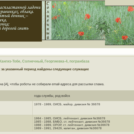
нгиз-Тобе, Солнечный, Георгиевка-4, погранбаза
х за указанный период найдены следующие служащие
на [A], чтобы роботы не собирали email-адреса для рассылки спама.
года службы, род войск
1978 - 1989, ОИСБ, майор, дивизия № 36678
1984 - 1985, ОИСБ, лейтенант, дивизия №36678
1985 - 1988, БМБО, ст. лейтенант, дивизия №36678
1988 - 1989, ОРОР, ст. лейтенант, дивизия №36678
1989 - 1991, 29426, капитан, дивизия №36678