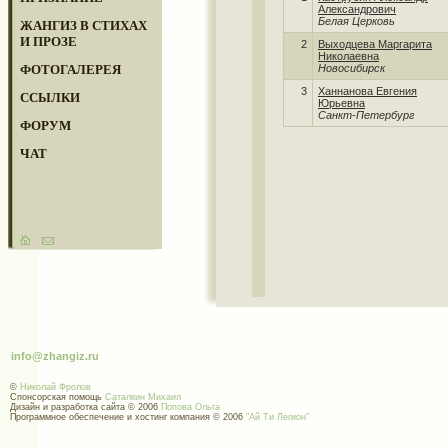
Александрович
Белая Церковь
ЖАНГИЗ В СТИХАХ
И ПРОЗЕ
2
Выходцева Маргарита
Николаевна
ФОТОГАЛЕРЕЯ
Новосибирск
3
Ханнанова Евгения
ССЫЛКИ
Юрьевна
Санкт-Петербург
ФОРУМ
ЧАТ
info@zhangiz.ru
©
Николай Фролов
Спонсорская помощь
Саталкин Михаил
Дизайн и разработка сайта © 2006
Попова Ольга
Программное обеспечение и хостинг компания © 2006
"Ай Ти Легион"