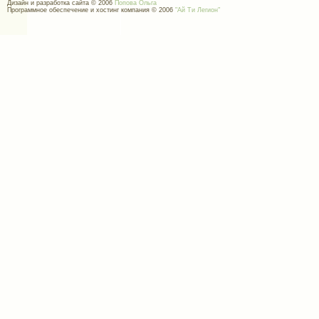
Дизайн и разработка сайта © 2006
Попова Ольга
Программное обеспечение и хостинг компания © 2006
"Ай Ти Легион"