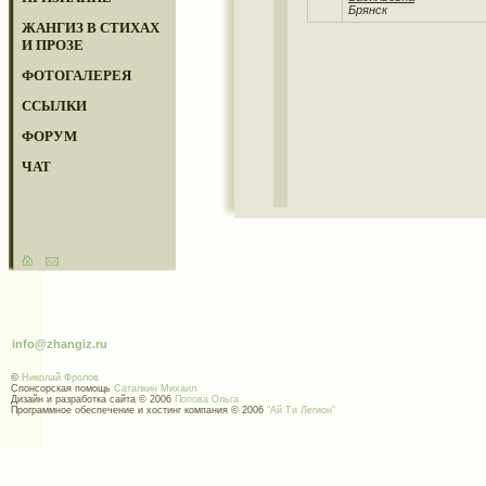
Брянск
ЖАНГИЗ В СТИХАХ
И ПРОЗЕ
ФОТОГАЛЕРЕЯ
ССЫЛКИ
ФОРУМ
ЧАТ
info@zhangiz.ru
©
Николай Фролов
Спонсорская помощь
Саталкин Михаил
Дизайн и разработка сайта © 2006
Попова Ольга
Программное обеспечение и хостинг компания © 2006
"Ай Ти Легион"