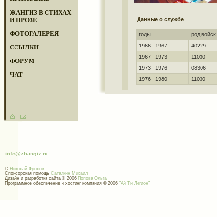
ЖАНГИЗ В СТИХАХ
И ПРОЗЕ
Данные о службе
ФОТОГАЛЕРЕЯ
годы
род войск
1966 - 1967
40229
ССЫЛКИ
1967 - 1973
11030
ФОРУМ
1973 - 1976
08306
ЧАТ
1976 - 1980
11030
info@zhangiz.ru
©
Николай Фролов
Спонсорская помощь
Саталкин Михаил
Дизайн и разработка сайта © 2006
Попова Ольга
Программное обеспечение и хостинг компания © 2006
"Ай Ти Легион"