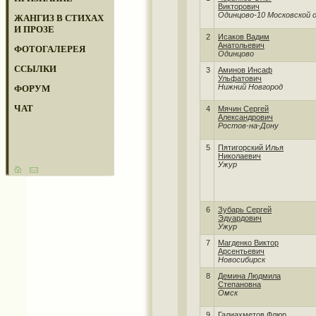
Викторович
Одинцово-10 Московской о
ЖАНГИЗ В СТИХАХ
И ПРОЗЕ
2
Исаков Вадим
Анатольевич
ФОТОГАЛЕРЕЯ
Одинцово
ССЫЛКИ
3
Аминов Инсаф
Ульфатович
Нижний Новгород
ФОРУМ
ЧАТ
4
Мячин Сергей
Александрович
Ростов-на-Дону
5
Пятигорский Илья
Николаевич
Ужур
6
Зубарь Сергей
Эдуардович
Ужур
7
Магденко Виктор
Арсентьевич
Новосибирск
8
Демина Людмила
Степановна
Омск
9
Галиахметов Флюр