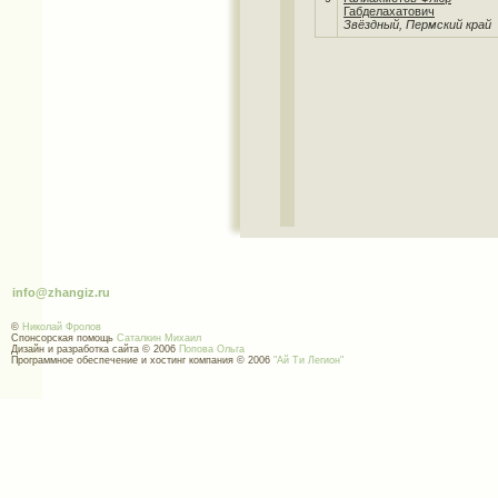
Габделахатович
Звёздный, Пермский край
info@zhangiz.ru
©
Николай Фролов
Спонсорская помощь
Саталкин Михаил
Дизайн и разработка сайта © 2006
Попова Ольга
Программное обеспечение и хостинг компания © 2006
"Ай Ти Легион"