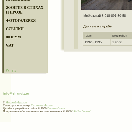
ЖАНГИЗ В СТИХАХ
И ПРОЗЕ
Мобильный 8-918-891-50-58
ФОТОГАЛЕРЕЯ
Данные о службе
ССЫЛКИ
годы
род войск
ФОРУМ
1992 - 1995
1 полк
ЧАТ
info@zhangiz.ru
©
Николай Фролов
Спонсорская помощь
Саталкин Михаил
Дизайн и разработка сайта © 2006
Попова Ольга
Программное обеспечение и хостинг компания © 2006
"Ай Ти Легион"