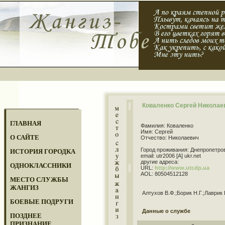
Коваленко Сергей Николае
ГЛАВНАЯ
Фамилия: Коваленко
Имя: Сергей
О САЙТЕ
Отчество: Николаевич
Город проживания: Днепропетро
ИСТОРИЯ ГОРОДКА
email: utr2006 [A] ukr.net
другие адреса:
ОДНОКЛАССНИКИ
URL:
http://www.utr.dp.ua
AOL: 80504512128
МЕСТО СЛУЖБЫ
ЖАНГИЗ
Алтухов В.Ф.;Борик Н.Г.;Лаврик 
БОЕВЫЕ ПОДРУГИ
Данные о службе
ПОЗДНЕЕ
ПРИЗНАНИЕ