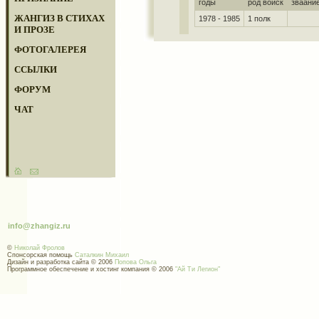
годы
род войск
зваани
ЖАНГИЗ В СТИХАХ
1978 - 1985
1 полк
И ПРОЗЕ
ФОТОГАЛЕРЕЯ
ССЫЛКИ
ФОРУМ
ЧАТ
info@zhangiz.ru
©
Николай Фролов
Спонсорская помощь
Саталкин Михаил
Дизайн и разработка сайта © 2006
Попова Ольга
Программное обеспечение и хостинг компания © 2006
"Ай Ти Легион"