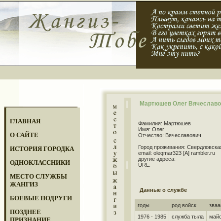
Мартюшев Олег Вячеславо
ГЛАВНАЯ
Фамилия: Мартюшев
Имя: Олег
О САЙТЕ
Отчество: Вячеславович
Город проживания: Свердловска
ИСТОРИЯ ГОРОДКА
email: oleqmar323 [A] rambler.ru
другие адреса:
ОДНОКЛАССНИКИ
URL:
МЕСТО СЛУЖБЫ
ЖАНГИЗ
Данные о службе
БОЕВЫЕ ПОДРУГИ
годы
род войск
зваа
ПОЗДНЕЕ
1976 - 1985
служба тыла
май
ПРИЗНАНИЕ