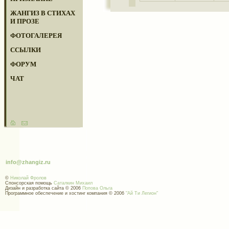
ЖАНГИЗ В СТИХАХ
И ПРОЗЕ
ФОТОГАЛЕРЕЯ
ССЫЛКИ
ФОРУМ
ЧАТ
info@zhangiz.ru
©
Николай Фролов
Спонсорская помощь
Саталкин Михаил
Дизайн и разработка сайта © 2006
Попова Ольга
Программное обеспечение и хостинг компания © 2006
"Ай Ти Легион"