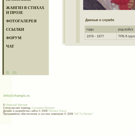
ЖАНГИЗ В СТИХАХ
И ПРОЗЕ
Данные о службе
ФОТОГАЛЕРЕЯ
ССЫЛКИ
годы
род войск
1976 - 1977
ТРБ 8 груп
ФОРУМ
ЧАТ
info@zhangiz.ru
©
Николай Фролов
Спонсорская помощь
Саталкин Михаил
Дизайн и разработка сайта © 2006
Попова Ольга
Программное обеспечение и хостинг компания © 2006
"Ай Ти Легион"