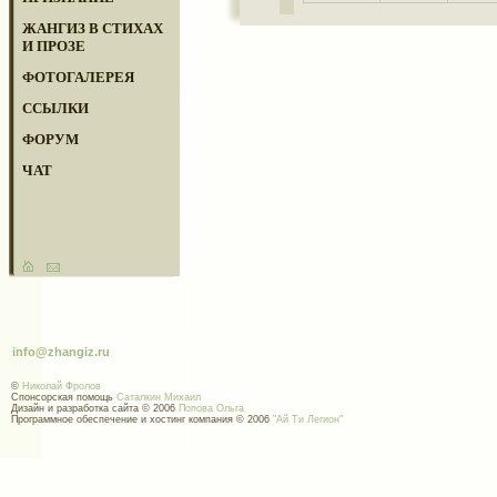
ЖАНГИЗ В СТИХАХ
И ПРОЗЕ
ФОТОГАЛЕРЕЯ
ССЫЛКИ
ФОРУМ
ЧАТ
info@zhangiz.ru
©
Николай Фролов
Спонсорская помощь
Саталкин Михаил
Дизайн и разработка сайта © 2006
Попова Ольга
Программное обеспечение и хостинг компания © 2006
"Ай Ти Легион"