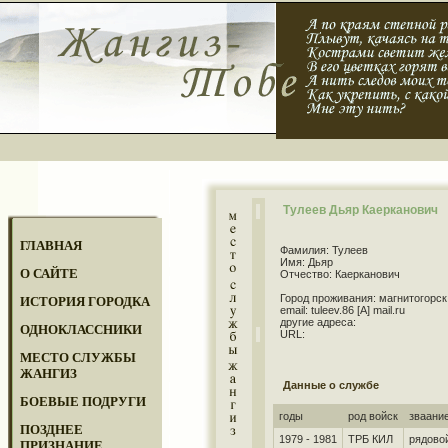
Тулеев Дьяр Каерканович
ГЛАВНАЯ
Фамилия: Тулеев
Имя: Дьяр
О САЙТЕ
Отчество: Каерканович
Город проживания: магнитогорск
ИСТОРИЯ ГОРОДКА
email: tuleev.86 [A] mail.ru
другие адреса:
ОДНОКЛАССНИКИ
URL:
МЕСТО СЛУЖБЫ
ЖАНГИЗ
Данные о службе
БОЕВЫЕ ПОДРУГИ
годы
род войск
зваани
ПОЗДНЕЕ
1979 - 1981
ТРБ КИЛ
рядово
ПРИЗНАНИЕ