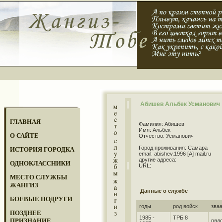
Абишев Альбек Усманович
ГЛАВНАЯ
Фамилия: Абишев
Имя: Альбек
О САЙТЕ
Отчество: Усманович
Город проживания: Самара
ИСТОРИЯ ГОРОДКА
email: abishev.1996 [A] mail.ru
другие адреса:
ОДНОКЛАССНИКИ
URL:
МЕСТО СЛУЖБЫ
ЖАНГИЗ
Данные о службе
БОЕВЫЕ ПОДРУГИ
годы
род войск
зва
ПОЗДНЕЕ
1985 -
ТРБ 8
ПРИЗНАНИЕ
ряд