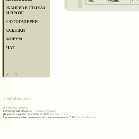
1987
группа
ЖАНГИЗ В СТИХАХ
И ПРОЗЕ
ФОТОГАЛЕРЕЯ
ССЫЛКИ
ФОРУМ
ЧАТ
info@zhangiz.ru
©
Николай Фролов
Спонсорская помощь
Саталкин Михаил
Дизайн и разработка сайта © 2006
Попова Ольга
Программное обеспечение и хостинг компания © 2006
"Ай Ти Легион"