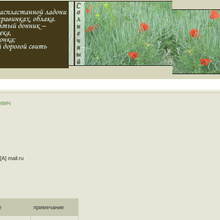
ович
A] mail.ru
е
примечание