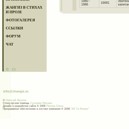
1980 -
лейтен
16681
1986
капита
ЖАНГИЗ В СТИХАХ
И ПРОЗЕ
ФОТОГАЛЕРЕЯ
ССЫЛКИ
ФОРУМ
ЧАТ
info@zhangiz.ru
©
Николай Фролов
Спонсорская помощь
Саталкин Михаил
Дизайн и разработка сайта © 2006
Попова Ольга
Программное обеспечение и хостинг компания © 2006
"Ай Ти Легион"