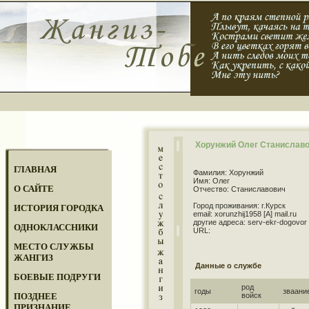
Хорунжий Олег Станислав
ГЛАВНАЯ
Фамилия: Хорунжий
Имя: Олег
О САЙТЕ
Отчество: Станиславович
Город проживания: г.Курск
ИСТОРИЯ ГОРОДКА
email: xorunzhij1958 [A] mail.ru
другие адреса: serv-ekr-dogovor [
ОДНОКЛАССНИКИ
URL:
МЕСТО СЛУЖБЫ
ЖАНГИЗ
Данные о службе
БОЕВЫЕ ПОДРУГИ
род
годы
зваани
ПОЗДНЕЕ
войск
ПРИЗНАНИЕ