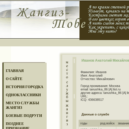
Иванов Анатолий Михайло
ГЛАВНАЯ
Фамилия: Иванов
Имя: Анатолий
О САЙТЕ
Отчество: Михайлович
Город проживания: Москва
ИСТОРИЯ ГОРОДКА
email: tanushka_86 [A] list.ru
другие адреса: tanushka_86 [A] lis
ОДНОКЛАССНИКИ
URL:
ICQ: 436638517
МЕСТО СЛУЖБЫ
ЖАНГИЗ
Данные о службе
БОЕВЫЕ ПОДРУГИ
ПОЗДНЕЕ
годы
род войск
зваани
ПРИЗНАНИЕ