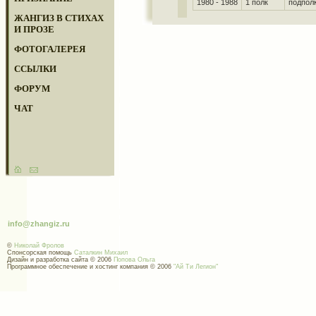
1980 - 1988
1 полк
подпол
ЖАНГИЗ В СТИХАХ
И ПРОЗЕ
ФОТОГАЛЕРЕЯ
ССЫЛКИ
ФОРУМ
ЧАТ
info@zhangiz.ru
©
Николай Фролов
Спонсорская помощь
Саталкин Михаил
Дизайн и разработка сайта © 2006
Попова Ольга
Программное обеспечение и хостинг компания © 2006
"Ай Ти Легион"