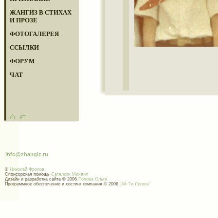
ЖАНГИЗ В СТИХАХ
И ПРОЗЕ
ФОТОГАЛЕРЕЯ
ССЫЛКИ
ФОРУМ
ЧАТ
info@zhangiz.ru
©
Николай Фролов
Спонсорская помощь
Саталкин Михаил
Дизайн и разработка сайта © 2006
Попова Ольга
Программное обеспечение и хостинг компания © 2006
"Ай Ти Легион"