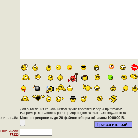
Для выделения ссылок используйте префиксы: http:// ftp:// mailto:
Например: http://norilsk.pp.ru ftp://ftp.itlegion.ru mailto:artem@artem.ru
епить файл:
Можно прикрепить до 20 файлов общим объемом 1000000 Б.
ьное число:
67832