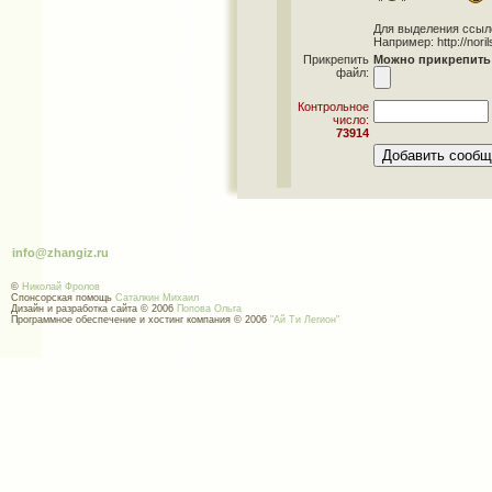
Для выделения ссылок 
Например: http://norils
Прикрепить
Можно прикрепить 
файл:
Контрольное
число:
73914
info@zhangiz.ru
©
Николай Фролов
Спонсорская помощь
Саталкин Михаил
Дизайн и разработка сайта © 2006
Попова Ольга
Программное обеспечение и хостинг компания © 2006
"Ай Ти Легион"