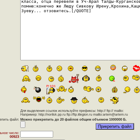
Для выделения ссылок используйте префиксы: http:// ftp:// mailto:
Например: http://norilsk.pp.ru ftp://ftp.itlegion.ru mailto:artem@artem.ru
епить файл:
Можно прикрепить до 20 файлов общим объемом 1000000 Б.
ьное число:
00923