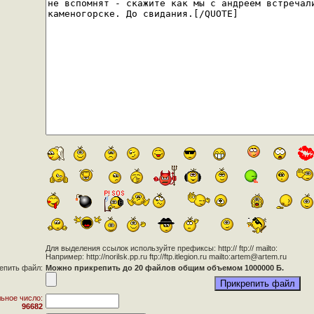
Для выделения ссылок используйте префиксы: http:// ftp:// mailto:
Например: http://norilsk.pp.ru ftp://ftp.itlegion.ru mailto:artem@artem.ru
епить файл:
Можно прикрепить до 20 файлов общим объемом 1000000 Б.
ьное число:
96682