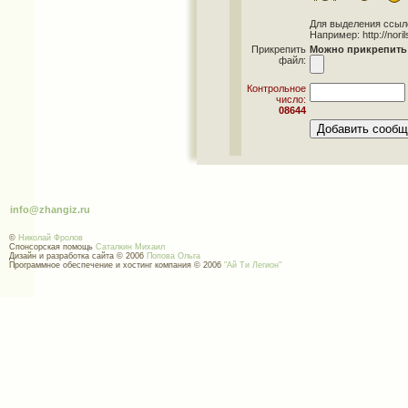
Для выделения ссылок 
Например: http://norils
Прикрепить
Можно прикрепить 
файл:
Контрольное
число:
08644
info@zhangiz.ru
©
Николай Фролов
Спонсорская помощь
Саталкин Михаил
Дизайн и разработка сайта © 2006
Попова Ольга
Программное обеспечение и хостинг компания © 2006
"Ай Ти Легион"