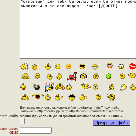
Для выделения ссылок используйте префиксы: http:// ftp:// mailto:
Например: http://norilsk.pp.ru ftp://ftp.itlegion.ru mailto:artem@artem.ru
епить файл:
Можно прикрепить до 20 файлов общим объемом 1000000 Б.
ьное число:
05152