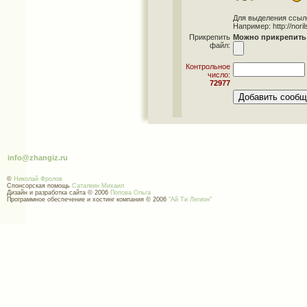
Для выделения ссылок 
Например: http://norils
Прикрепить
Можно прикрепить 
файл:
Контрольное
число:
72977
info@zhangiz.ru
©
Николай Фролов
Спонсорская помощь
Саталкин Михаил
Дизайн и разработка сайта © 2006
Попова Ольга
Программное обеспечение и хостинг компания © 2006
"Ай Ти Легион"