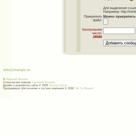
Для выделения ссылок 
Например: http://norils
Прикрепить
Можно прикрепить 
файл:
Контрольное
число:
28580
info@zhangiz.ru
©
Николай Фролов
Спонсорская помощь
Саталкин Михаил
Дизайн и разработка сайта © 2006
Попова Ольга
Программное обеспечение и хостинг компания © 2006
"Ай Ти Легион"