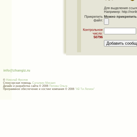
Для выделения ссылок 
Например: http://norils
Прикрепить
Можно прикрепить 
файл:
Контрольное
число:
50796
info@zhangiz.ru
©
Николай Фролов
Спонсорская помощь
Саталкин Михаил
Дизайн и разработка сайта © 2006
Попова Ольга
Программное обеспечение и хостинг компания © 2006
"Ай Ти Легион"