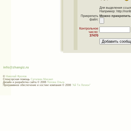
Для выделения ссылок 
Например: http://norils
Прикрепить
Можно прикрепить 
файл:
Контрольное
число:
37470
info@zhangiz.ru
©
Николай Фролов
Спонсорская помощь
Саталкин Михаил
Дизайн и разработка сайта © 2006
Попова Ольга
Программное обеспечение и хостинг компания © 2006
"Ай Ти Легион"