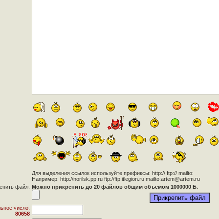
Для выделения ссылок используйте префиксы: http:// ftp:// mailto:
Например: http://norilsk.pp.ru ftp://ftp.itlegion.ru mailto:artem@artem.ru
епить файл:
Можно прикрепить до 20 файлов общим объемом 1000000 Б.
ьное число:
80658