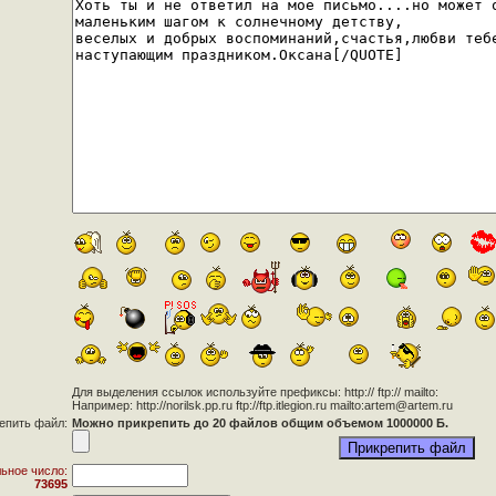
Для выделения ссылок используйте префиксы: http:// ftp:// mailto:
Например: http://norilsk.pp.ru ftp://ftp.itlegion.ru mailto:artem@artem.ru
епить файл:
Можно прикрепить до 20 файлов общим объемом 1000000 Б.
ьное число:
73695