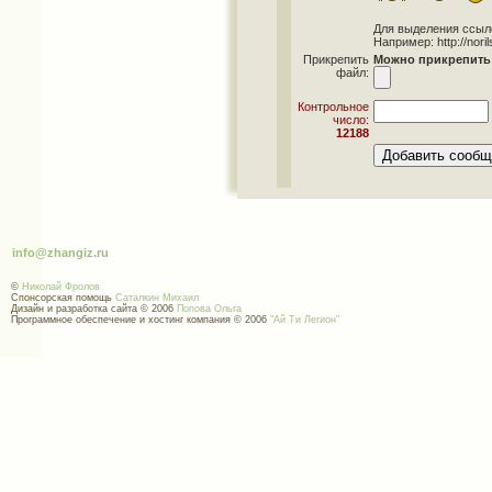
Для выделения ссылок 
Например: http://norils
Прикрепить
Можно прикрепить 
файл:
Контрольное
число:
12188
info@zhangiz.ru
©
Николай Фролов
Спонсорская помощь
Саталкин Михаил
Дизайн и разработка сайта © 2006
Попова Ольга
Программное обеспечение и хостинг компания © 2006
"Ай Ти Легион"