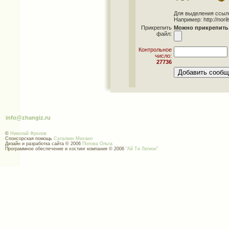
Для выделения ссылок 
Например: http://norils
Прикрепить
Можно прикрепить 
файл:
Контрольное
число:
27736
info@zhangiz.ru
©
Николай Фролов
Спонсорская помощь
Саталкин Михаил
Дизайн и разработка сайта © 2006
Попова Ольга
Программное обеспечение и хостинг компания © 2006
"Ай Ти Легион"