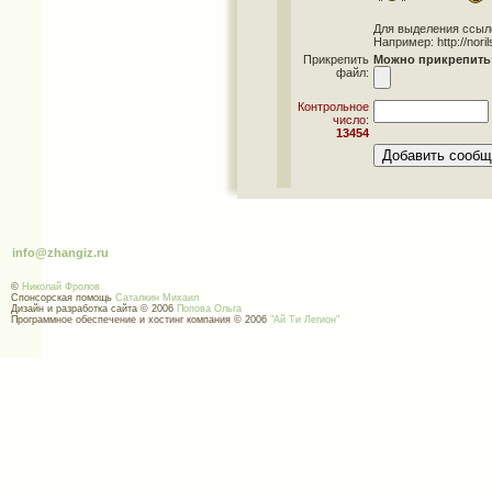
Для выделения ссылок 
Например: http://norils
Прикрепить
Можно прикрепить 
файл:
Контрольное
число:
13454
info@zhangiz.ru
©
Николай Фролов
Спонсорская помощь
Саталкин Михаил
Дизайн и разработка сайта © 2006
Попова Ольга
Программное обеспечение и хостинг компания © 2006
"Ай Ти Легион"