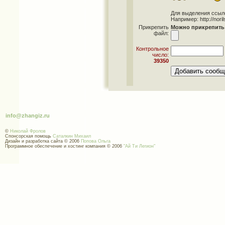
Для выделения ссылок 
Например: http://norils
Прикрепить
Можно прикрепить 
файл:
Контрольное
число:
39350
info@zhangiz.ru
©
Николай Фролов
Спонсорская помощь
Саталкин Михаил
Дизайн и разработка сайта © 2006
Попова Ольга
Программное обеспечение и хостинг компания © 2006
"Ай Ти Легион"