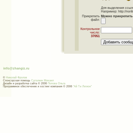
Для выделения ссылок 
Например: http://norils
Прикрепить
Можно прикрепить 
файл:
Контрольное
число:
37051
info@zhangiz.ru
©
Николай Фролов
Спонсорская помощь
Саталкин Михаил
Дизайн и разработка сайта © 2006
Попова Ольга
Программное обеспечение и хостинг компания © 2006
"Ай Ти Легион"