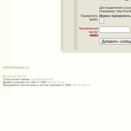
Для выделения ссылок 
Например: http://norils
Прикрепить
Можно прикрепить 
файл:
Контрольное
число:
46882
info@zhangiz.ru
©
Николай Фролов
Спонсорская помощь
Саталкин Михаил
Дизайн и разработка сайта © 2006
Попова Ольга
Программное обеспечение и хостинг компания © 2006
"Ай Ти Легион"