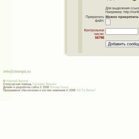
Для выделения ссылок 
Например: http://norils
Прикрепить
Можно прикрепить 
файл:
Контрольное
число:
56796
info@zhangiz.ru
©
Николай Фролов
Спонсорская помощь
Саталкин Михаил
Дизайн и разработка сайта © 2006
Попова Ольга
Программное обеспечение и хостинг компания © 2006
"Ай Ти Легион"