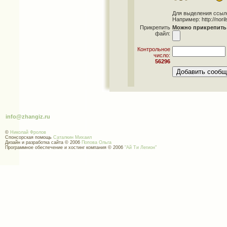
Для выделения ссылок 
Например: http://norils
Прикрепить
Можно прикрепить 
файл:
Контрольное
число:
56296
info@zhangiz.ru
©
Николай Фролов
Спонсорская помощь
Саталкин Михаил
Дизайн и разработка сайта © 2006
Попова Ольга
Программное обеспечение и хостинг компания © 2006
"Ай Ти Легион"