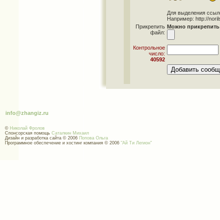
Для выделения ссылок 
Например: http://norils
Прикрепить
Можно прикрепить 
файл:
Контрольное
число:
40592
info@zhangiz.ru
©
Николай Фролов
Спонсорская помощь
Саталкин Михаил
Дизайн и разработка сайта © 2006
Попова Ольга
Программное обеспечение и хостинг компания © 2006
"Ай Ти Легион"