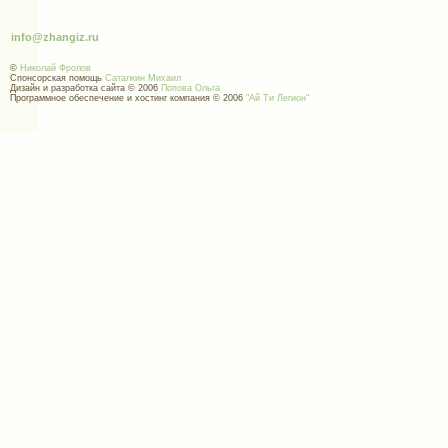
info@zhangiz.ru
©
Николай Фролов
Спонсорская помощь
Саталкин Михаил
Дизайн и разработка сайта © 2006
Попова Ольга
Программное обеспечение и хостинг компания © 2006
"Ай Ти Легион"