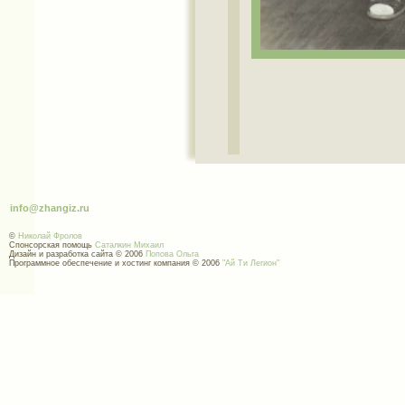
info@zhangiz.ru
©
Николай Фролов
Спонсорская помощь
Саталкин Михаил
Дизайн и разработка сайта © 2006
Попова Ольга
Программное обеспечение и хостинг компания © 2006
"Ай Ти Легион"