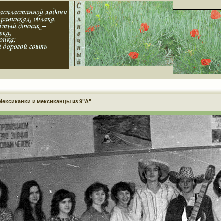
 Мексиканки и мексиканцы из 9"А"