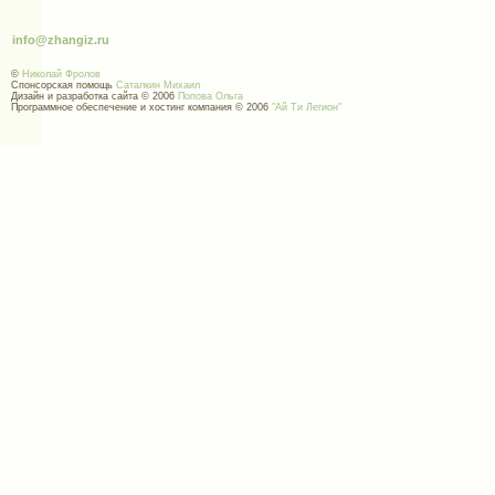
info@zhangiz.ru
©
Николай Фролов
Спонсорская помощь
Саталкин Михаил
Дизайн и разработка сайта © 2006
Попова Ольга
Программное обеспечение и хостинг компания © 2006
"Ай Ти Легион"