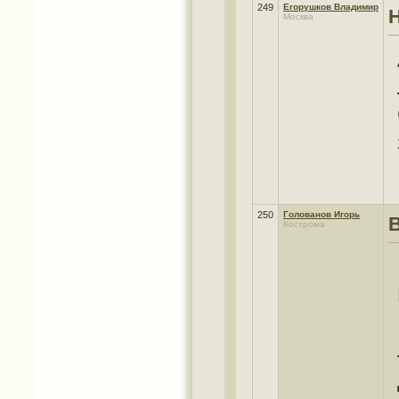
249
Егорушков Владимир
Москва
250
Голованов Игорь
Кострома