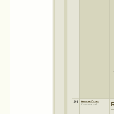
261
Жвакин Павел
Хмельницкий