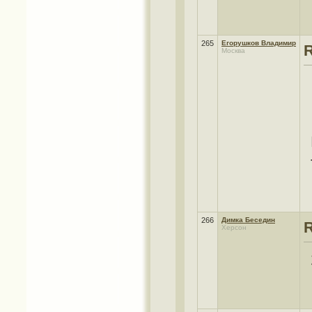
265
Егорушков Владимир
Москва
266
Димка Беседин
Херсон