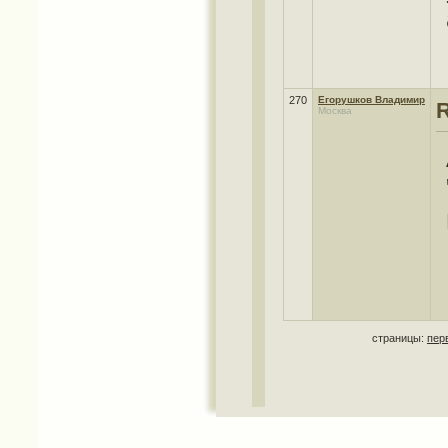
270
Егорушков Владимир
Москва
страницы:
пер