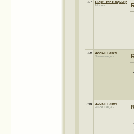
267
Егорушков Владимир
Москва
268
Жвакин Павел
Хмельницкий
269
Жвакин Павел
Хмельницкий