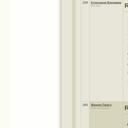
259
Егорушков Владимир
R
Москва
260
Жвакин Павел
R
Хмельницкий