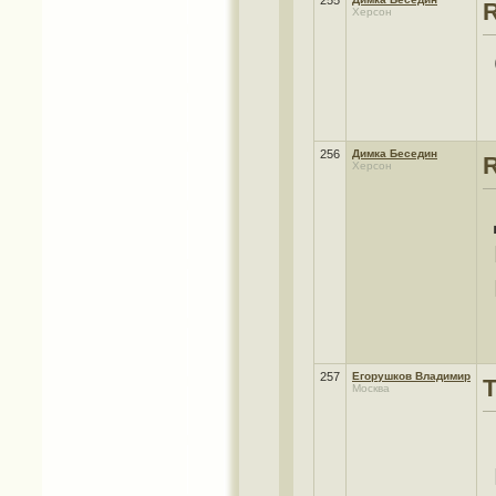
255
Херсон
256
Димка Беседин
Херсон
257
Егорушков Владимир
Т
Москва