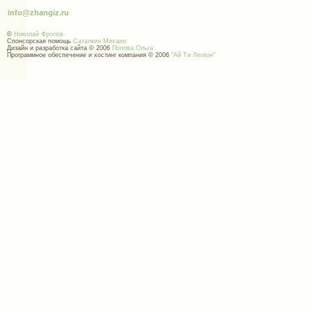
info@zhangiz.ru
©
Николай Фролов
Спонсорская помощь
Саталкин Михаил
Дизайн и разработка сайта © 2006
Попова Ольга
Программное обеспечение и хостинг компания © 2006
"Ай Ти Легион"