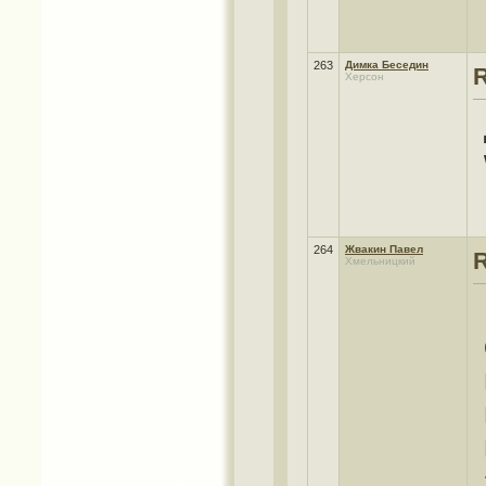
263
Димка Беседин
Херсон
264
Жвакин Павел
Хмельницкий