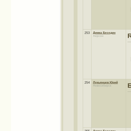
253
Димка Беседин
Херсон
254
Лукьянцев Юрий
Новосибирск
Димка Беседин