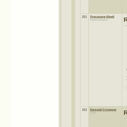
251
Лукьянцев Юрий
Новосибирск
252
Евгений Столяров
СПб