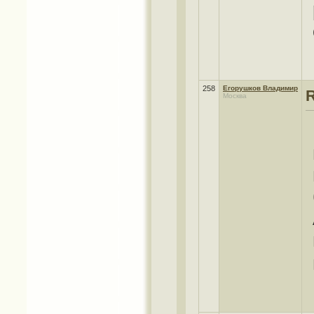
258
Егорушков Владимир
R
Москва