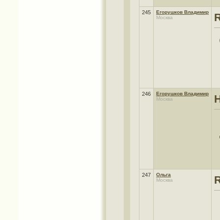
245
Егорушков Владимир
Москва
246
Егорушков Владимир
Москва
247
Ольга
Москва