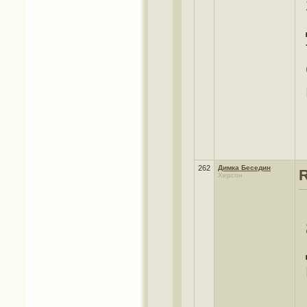
262
Димка Беседин
Херсон