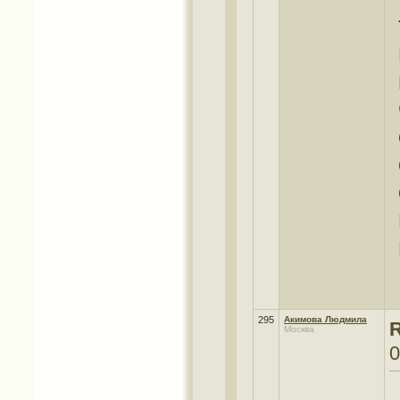
295
Акимова Людмила
R
Москва
0