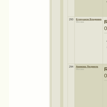
293
Егорушков Владимир
R
Москва
0
294
Акимова Людмила
R
Москва
0