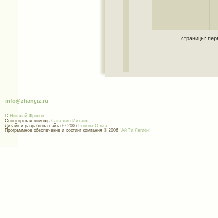
страницы:
пер
info@zhangiz.ru
©
Николай Фролов
Спонсорская помощь
Саталкин Михаил
Дизайн и разработка сайта © 2006
Попова Ольга
Программное обеспечение и хостинг компания © 2006
"Ай Ти Легион"