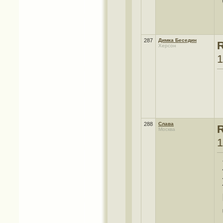
287
Димка Беседин
Херсон
1
288
Слава
Москва
1