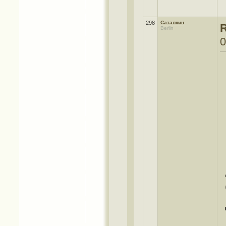
298
Саталкин
R
Berlin
0