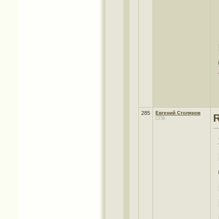
285
Евгений Столяров
СПб