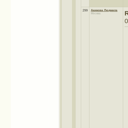
299
Акимова Людмила
R
Москва
0