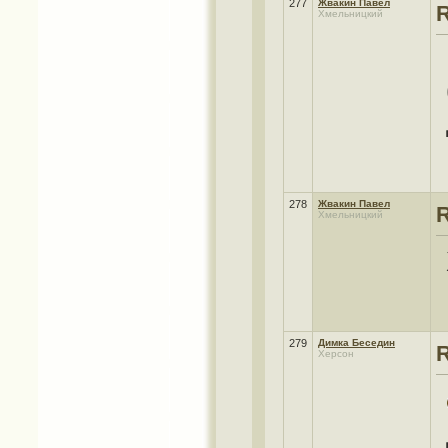
277
Жвакин Павел
Хмельницкий
278
Жвакин Павел
Хмельницкий
279
Димка Беседин
Херсон