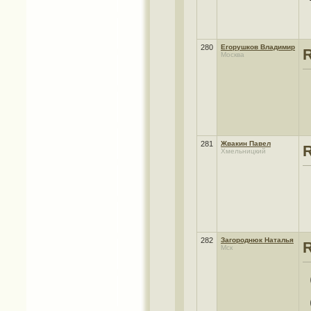
280
Егорушков Владимир
Москва
281
Жвакин Павел
Хмельницкий
282
Загороднюк Наталья
Мск