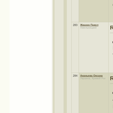
283
Жвакин Павел
Хмельницкий
284
Ананьева Оксана
Украина, Кривой Рог