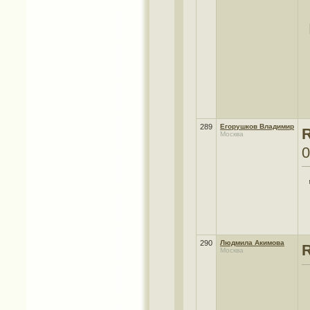
289
Егорушков Владимир
Москва
0
290
Людмила Акимова
R
Москва