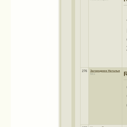
276
Загороднюк Наталья
Мск