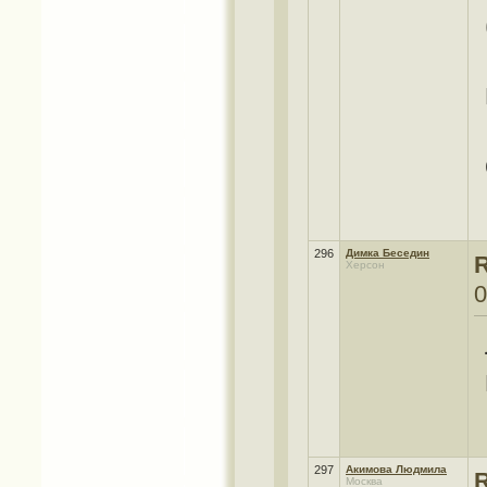
296
Димка Беседин
R
Херсон
0
297
Акимова Людмила
R
Москва