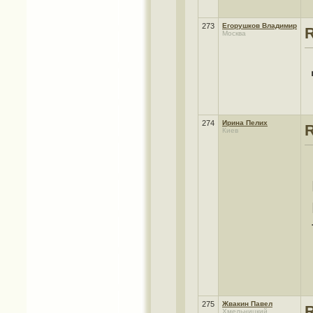
273
Егорушков Владимир
Москва
274
Ирина Пелих
Киев
275
Жвакин Павел
Хмельницкий