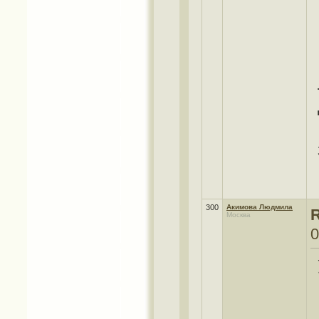
300
Акимова Людмила
R
Москва
0