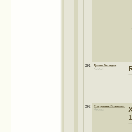
291
Димка Беседин
R
Херсон
292
Егорушков Владимир
Москва
1